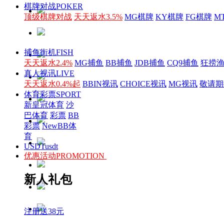
棋牌对战
POKER
顶级棋牌对战
天天返水3.5%
MG棋牌
KY棋牌
FG棋牌
M
捕鱼街机
FISH
天天返水2.4%
MG捕鱼
BB捕鱼
JDB捕鱼
CQ9捕鱼
狂捞
真人视讯
LIVE
天天返水0.4%起
BBIN视讯
CHOICE视讯
MG视讯
敬请期
体育彩票
SPORT
新皇冠体育
沙
巴体育
彩票
BB
彩票
NewBB体
育
USDT
usdt
优惠活动
PROMOTION
新人礼包
注册送38元