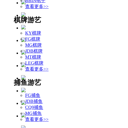
BBIN电子
查看更多>>
棋牌游艺
KY棋牌
FG棋牌
MG棋牌
JDB棋牌
MT棋牌
LEG棋牌
查看更多>>
捕鱼游艺
FG捕鱼
JDB捕鱼
CQ9捕鱼
MG捕魚
查看更多>>