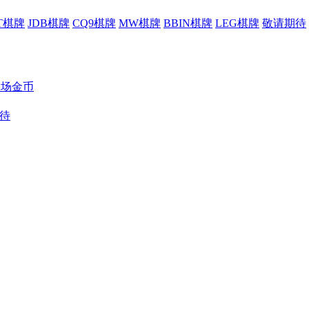
T棋牌
JDB棋牌
CQ9棋牌
MW棋牌
BBIN棋牌
LEG棋牌
敬请期待
渔场金币
待